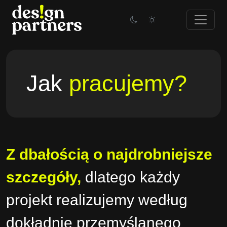
Skip
to
content
Jak
pracujemy?
Z dbałością o najdrobniejsze
szczegóły,
dlatego każdy
projekt realizujemy według
dokładnie przemyślanego