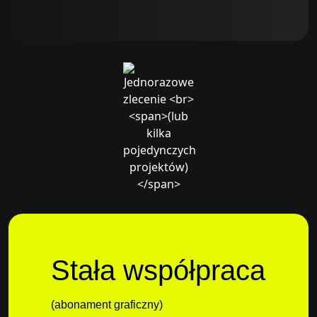
Stała współpraca
(abonament graficzny)