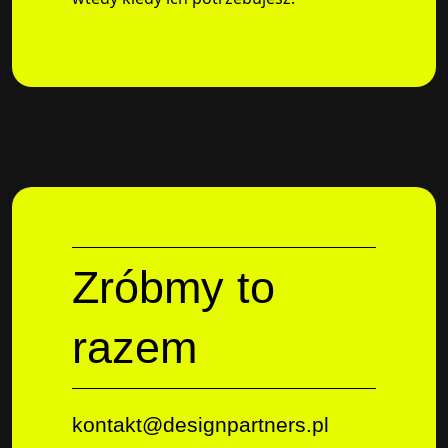
Zróbmy to
razem
kontakt@designpartners.pl