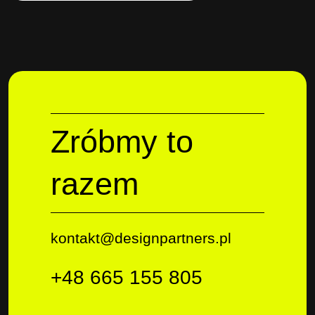
Zróbmy to
razem
kontakt@designpartners.pl
+48 665 155 805