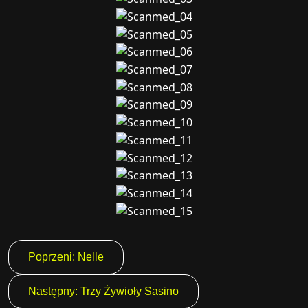
Nawigacja
Poprzeni:
Nelle
wpisu
Następny:
Trzy Żywioły Sasino