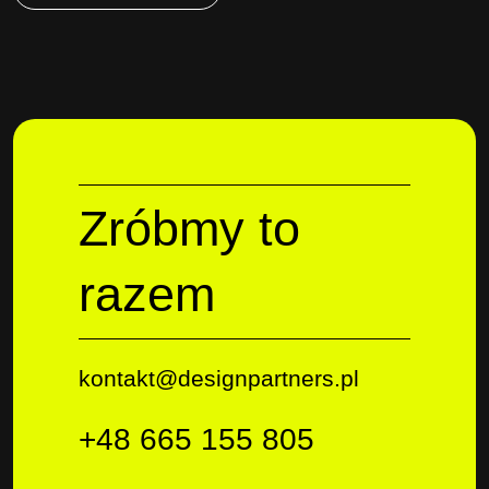
wpisu
Zróbmy to
razem
kontakt@designpartners.pl
+48 665 155 805