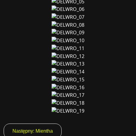
Nawigacja
Następny:
Mientha