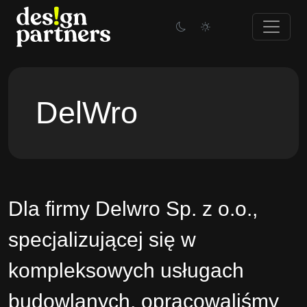
Skip
to
content
DelWro
Dla firmy
Delwro Sp. z o.o.
,
specjalizującej się w
kompleksowych usługach
budowlanych, opracowaliśmy