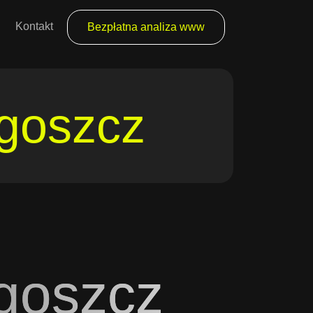
Kontakt
Bezpłatna analiza www
goszcz
goszcz