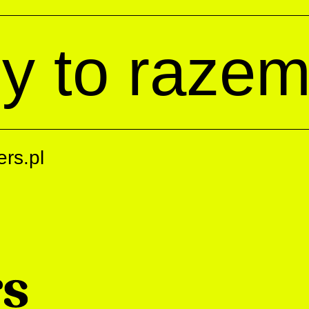
y to raze
rs.pl