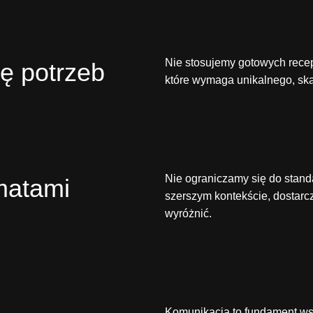
Nie stosujemy gotowych recep
ę potrzeb
które wymaga unikalnego, sk
Nie ograniczamy się do stan
matami
szerszym kontekście, dostarc
wyróżnić.
Komunikacja to fundament ws