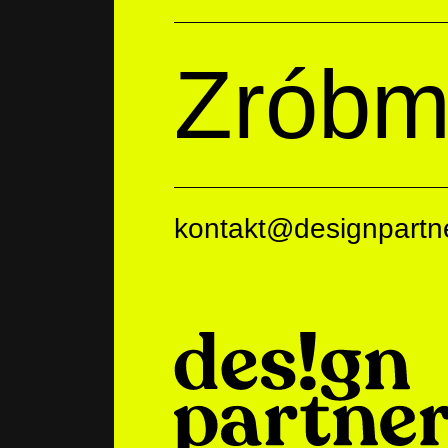
Zróbm
kontakt@designpartne