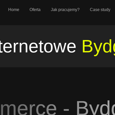
Home
Oferta
Jak pracujemy?
Case study
nternetowe
Byd
merce - Byd