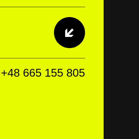
m
+48 665 155 805