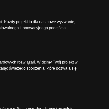
t. Każdy projekt to dla nas nowe wyzwanie,
alowalnego i innowacyjnego podejścia.
dardowych rozwiązań. Widzimy Twój projekt w
zając świeżego spojrzenia, które pozwala się
półpracy. Słuchamy, doradzamy i wspólnie