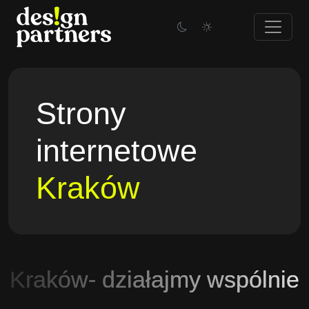
Skip
to
content
Strony
internetowe
Kraków
Kraków- działajmy wspólnie